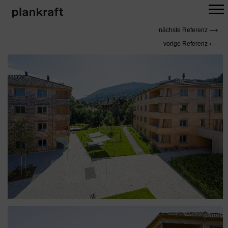
ts
nächste Referenz ⟶
vorige Referenz ⟵
igation
sts
vigation