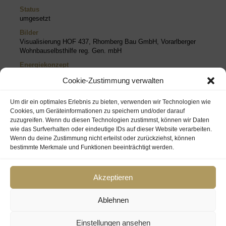
Status
umgesetzt
Bilder
Visualisierung HOF 437, Rhomberg Bau GmbH, Vorarlberger
Wohnbauselbsthilfe reg. Gen. mbH
Energiekonzept
Die Wärmebereitstellung erfolgt mittels Anschluss an das
Cookie-Zustimmung verwalten
Nahwärmesystem in Alberschwende.
Warmwasserbereitung
Um dir ein optimales Erlebnis zu bieten, verwenden wir Technologien wie
Gebäudezentral mittels Hygienekombispeicher pro Gebäude
Cookies, um Geräteinformationen zu speichern und/oder darauf
Lüftung
zuzugreifen. Wenn du diesen Technologien zustimmst, können wir Daten
Komfortlüftungsanlage mit Wärmerückgewinnung
wie das Surfverhalten oder eindeutige IDs auf dieser Website verarbeiten.
Wenn du deine Zustimmung nicht erteilst oder zurückziehst, können
Regelung
bestimmte Merkmale und Funktionen beeinträchtigt werden.
Die Anlagen sind mit einer übergeordneten MSR-Regelung
verbunden. Störungen können über Fernwartung behoben werden.
Akzeptieren
Ablehnen
Einstellungen ansehen