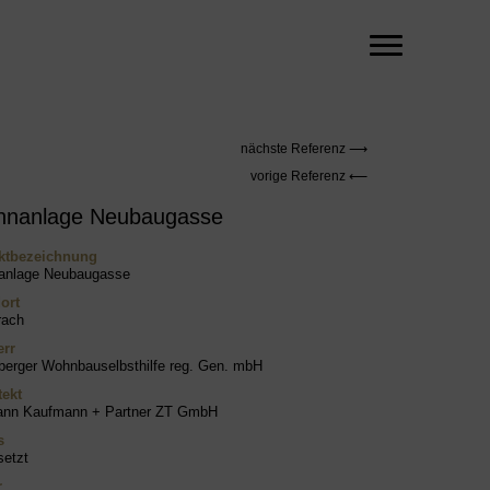
nächste Referenz ⟶
vorige Referenz ⟵
nanlage Neubaugasse
ktbezeichnung
nlage Neubaugasse
ort
rach
rr
lberger Wohnbauselbsthilfe reg. Gen. mbH
tekt
nn Kaufmann + Partner ZT GmbH
s
etzt
r