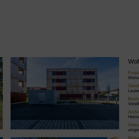
Woh
Proje
Wohna
Stand
Laute
Bauhe
Vorar
Archi
Herma
Statu
umges
Bilde