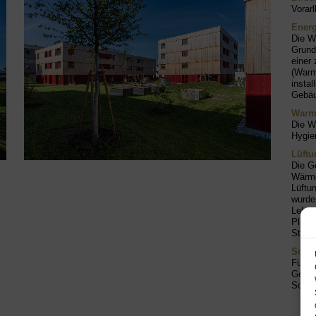
Vorar
Energ
Die Wä
Grund
einer
(Warm
instal
Gebäu
Warm
Die W
Hygie
Lüft
Die G
Wärme
Lüftu
wurde
Leben
Platz
Steig
Solar
Für d
Gebäu
Solar